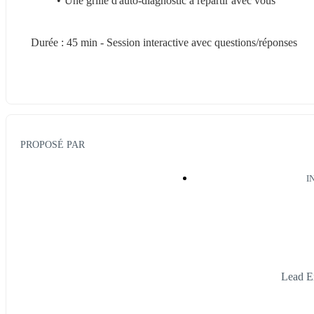
Une grille d'auto-diagnostic à repartir avec vous
Durée : 45 min - Session interactive avec questions/réponses
PROPOSÉ PAR
I
Lead E