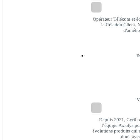
Opérateur Télécom et éd
la Relation Client
d'amélio
I
V
Depuis 2021, Cyril o
l’équipe Axialys pou
évolutions produits qui re
donc avec 