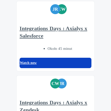
JR
CW
Integrations Days : Axialys x
Salesforce
Około 45 minut
Watch now
CW
JR
Integrations Days : Axialys x
Zendesk