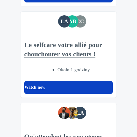
LA
AB
CC
Le selfcare votre allié pour
chouchouter vos clients !
Około 1 godziny
Watch now
LA
Qu'attendent les voyageurs