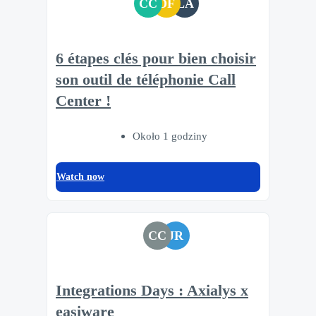
CC
DF
LA
6 étapes clés pour bien choisir
son outil de téléphonie Call
Center !
Około 1 godziny
Watch now
CC
JR
Integrations Days : Axialys x
easiware