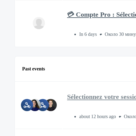
💳 Compte Pro : Sélecti
In 6 days
Около 30 мин
Past events
Sélectionnez votre sessi
about 12 hours ago
Около