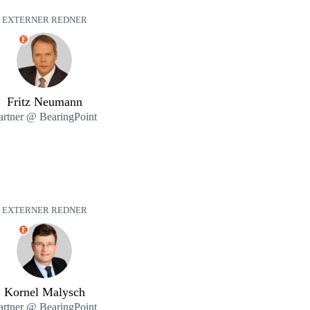
EXTERNER REDNER
E
Fritz Neumann
artner @ BearingPoint
EXTERNER REDNER
E
Kornel Malysch
artner @ BearingPoint