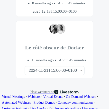
8 months ago
About 45 minutes
2025-12-18T15:00:00+0100
Le côté obscur de Docker
11 months ago
About 45 minutes
Host webinars on
∙
∙
∙
∙
Virtual Meetings
Webinars
Virtual Events
On-Demand Webinars
∙
∙
∙
Automated Webinars
Product Demos
Company communication
∙
∙
∙
Customer training
Live Q&As
Employee onboarding
Live events