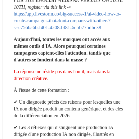
FOR THE ENGLISH WEBINAR VERSION ON JUNE 
10TH, register via this link
 -> 
https://app.livestorm.co/big-success-1/ai-video-how-to-
create-campaigns-that-dont-compare-with-others?
s=c756ba6b-f401-4208-bf81-6d5b775dbc38
Aujourd'hui, toutes les marques ont accès aux 
mêmes outils d'IA. Alors pourquoi certaines 
campagnes captent-elles l'attention, tandis que 
d'autres se fondent dans la masse ?
La réponse ne réside pas dans l'outil, mais dans la 
direction créative.
À l'issue de cette formation :
✔ Un diagnostic précis des raisons pour lesquelles une 
IA non dirigée produit un contenu générique, et des clés 
de la différenciation en 2026
✔ Les 3 réflexes qui distinguent une production IA 
dirigée d'une production IA non dirigée, illustrés en 