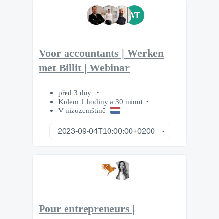
AT
Voor accountants | Werken
met Billit | Webinar
před 3 dny
Kolem 1 hodiny a 30 minut
V nizozemštině
Pour entrepreneurs |