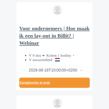
Voor ondernemers | Hoe maak
ik een lay-out in Billit? |
Webinar
V 9 dny
Kolem 1 hodiny
V nizozemštině
Zaregistrujte se nyní