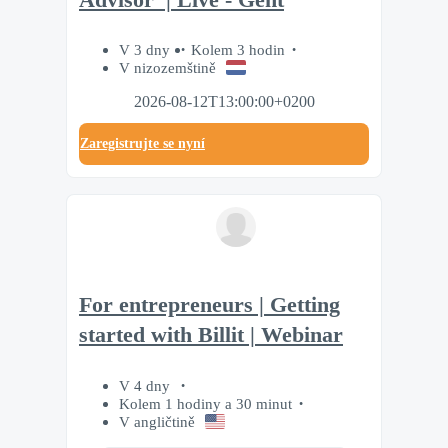
V 3 dny
Kolem 3 hodin
V nizozemštině
2026-08-12T13:00:00+0200
Zaregistrujte se nyní
For entrepreneurs | Getting
started with Billit | Webinar
V 4 dny
Kolem 1 hodiny a 30 minut
V angličtině