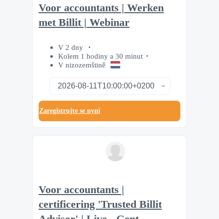
Voor accountants | Werken
met Billit | Webinar
V 2 dny
Kolem 1 hodiny a 30 minut
V nizozemštině
Zaregistrujte se nyní
Voor accountants |
certificering 'Trusted Billit
Advisor' | Live - Gent