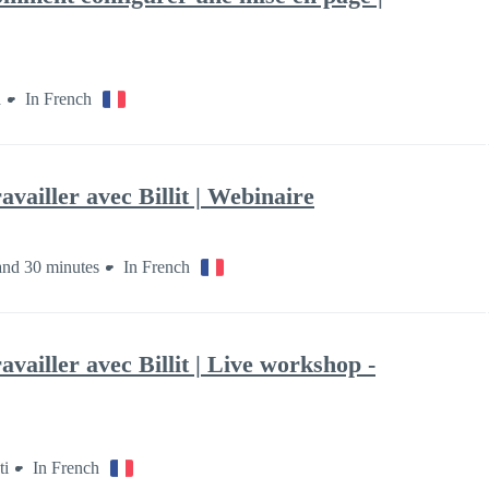
a
In French
availler avec Billit | Webinaire
and 30 minutes
In French
availler avec Billit | Live workshop -
ti
In French