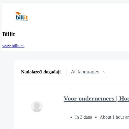
Billit
www.billit.eu
Nadolazeći događaji
Voor ondernemers | Hoe 
In 3 dana
About 1 hour a