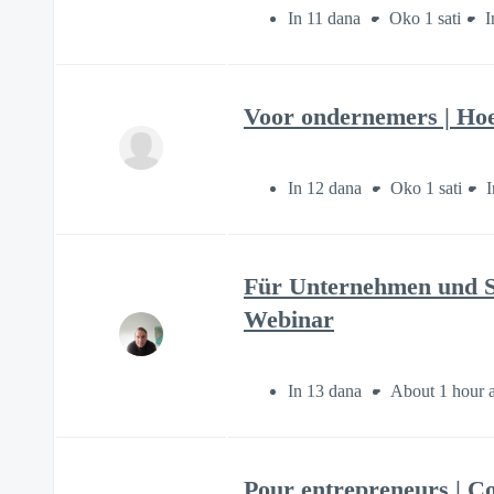
In 11 dana
Oko 1 sati
I
Voor ondernemers | Hoe
In 12 dana
Oko 1 sati
I
Für Unternehmen und Sel
Webinar
In 13 dana
About 1 hour 
Pour entrepreneurs | C