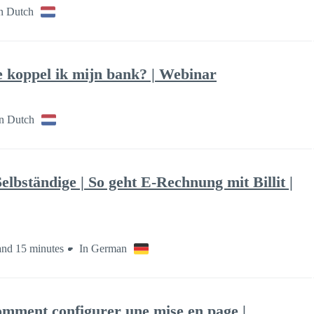
n Dutch
 koppel ik mijn bank? | Webinar
n Dutch
bständige | So geht E-Rechnung mit Billit |
and 15 minutes
In German
omment configurer une mise en page |