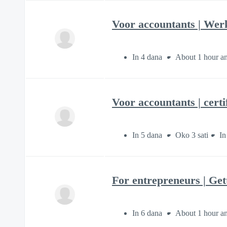
Voor accountants | Werk
In 4 dana
About 1 hour a
Voor accountants | certif
In 5 dana
Oko 3 sati
In
For entrepreneurs | Gett
In 6 dana
About 1 hour a