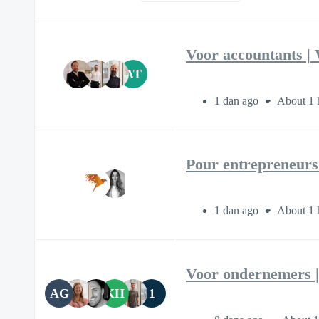
Voor accountants | 
AT
1 dan ago
About 1 
Pour entrepreneurs
1 dan ago
About 1 
Voor ondernemers | 
AG
KH
1