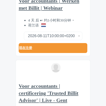
Voor accountants | Werken
met Billit | Webinar
4 天 后
约1小时和30分钟
荷兰语
现在注册
Voor accountants |
certificering 'Trusted Billit
Advisor' | Live - Gent