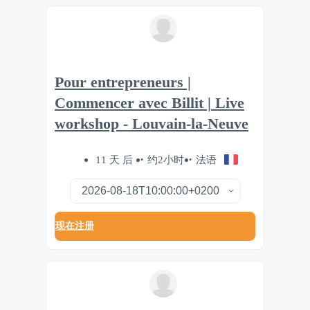
Pour entrepreneurs |
Commencer avec Billit | Live
workshop - Louvain-la-Neuve
11 天 后
约2小时
法语
现在注册