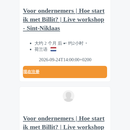
Voor ondernemers | Hoe start
ik met Billit? | Live workshop
- Sint-Niklaas
大约 2 个月 后
约2小时
荷兰语
2026-09-24T14:00:00+0200
现在注册
Voor ondernemers | Hoe start
ik met Billit? | Live workshop