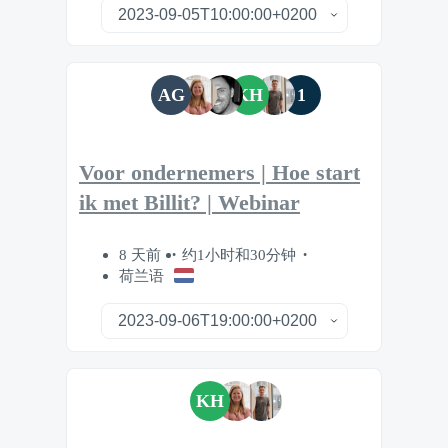
AG
KH
1
Voor ondernemers | Hoe start
ik met Billit? | Webinar
8 天前
约1小时和30分钟
荷兰语
KH