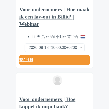
Voor ondernemers | Hoe maak
ik een lay-out in Billit? |
Webinar
11 天 后
约1小时
荷兰语
现在注册
Voor ondernemers | Hoe
koppel ik mijn bank? |