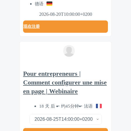
德语
2026-08-20T10:00:00+0200
现在注册
Pour entrepreneurs |
Comment configurer une mise
en page | Webinaire
18 天 后
约45分钟
法语