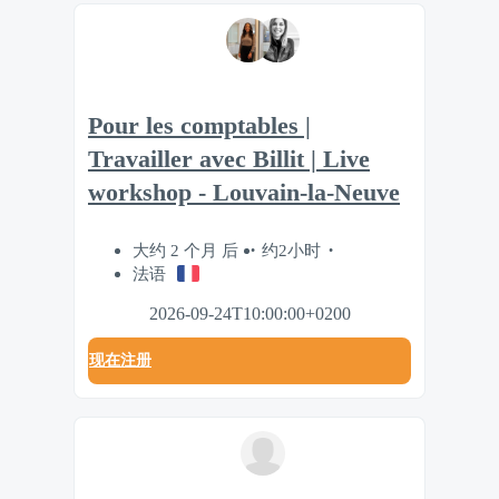
Pour les comptables |
Travailler avec Billit | Live
workshop - Louvain-la-Neuve
大约 2 个月 后
约2小时
法语
2026-09-24T10:00:00+0200
现在注册