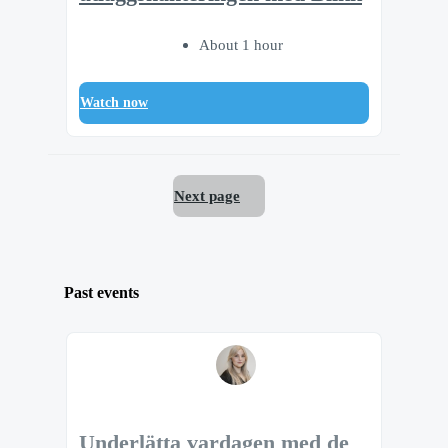
About 1 hour
Watch now
Next page
Past events
Underlätta vardagen med de