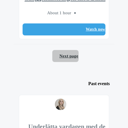
About 1 hour
Watch now
Next page
Past events
Underlätta vardagen med de