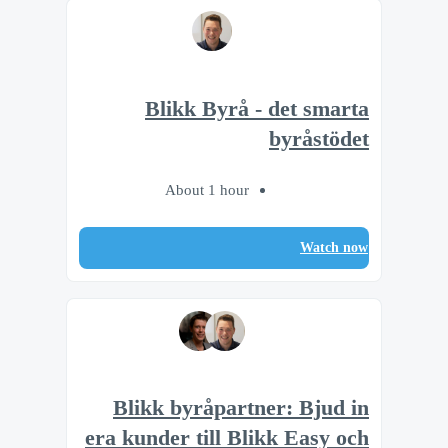
Blikk Byrå - det smarta
byråstödet
About 1 hour
Watch now
Blikk byråpartner: Bjud in
era kunder till Blikk Easy och