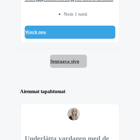
Noin 1 tunti
Watch now
Seuraava sivu
Aiemmat tapahtumat
Underlätta vardagen med de