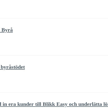
k Byrå
 byråstödet
 in era kunder till Blikk Easy och underlätta l