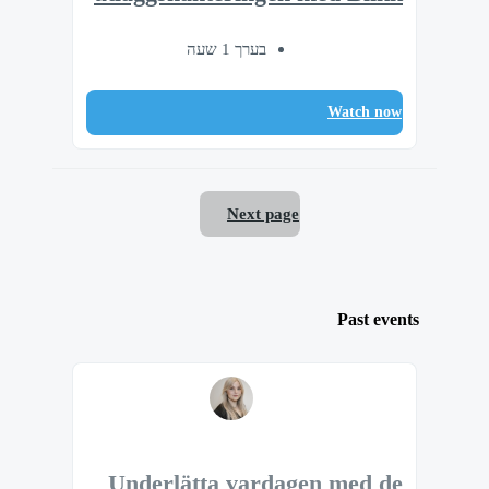
בערך 1 שעה
Watch now
Next page
Past events
Underlätta vardagen med de