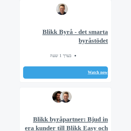
Blikk Byrå - det smarta
byråstödet
בערך 1 שעה
Watch now
Blikk byråpartner: Bjud in
era kunder till Blikk Easy och