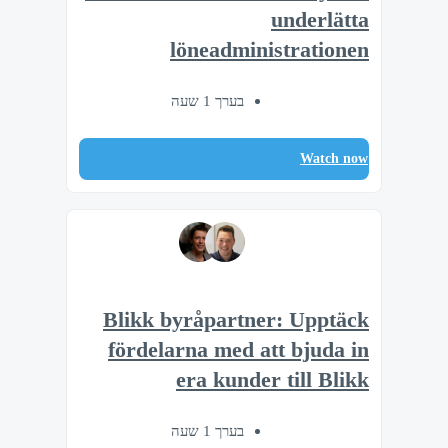
underlätta
löneadministrationen
בערך 1 שעה
Watch now
Blikk byråpartner: Upptäck
fördelarna med att bjuda in
era kunder till Blikk
בערך 1 שעה