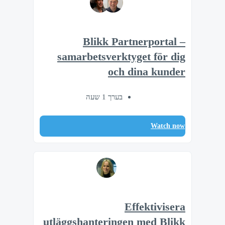
Blikk Partnerportal –
samarbetsverktyget för dig
och dina kunder
בערך 1 שעה
Watch now
Effektivisera
utläggshanteringen med Blikk