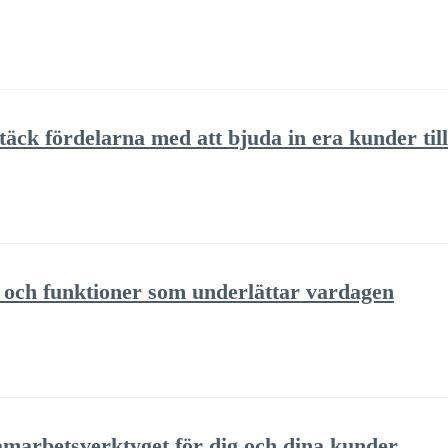
äck fördelarna med att bjuda in era kunder till
s och funktioner som underlättar vardagen
amarbetsverktyget för dig och dina kunder