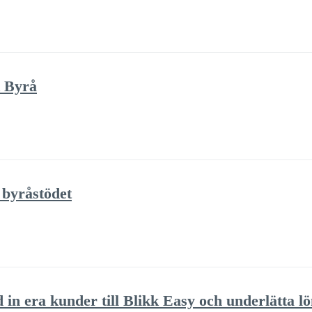
k Byrå
 byråstödet
 in era kunder till Blikk Easy och underlätta l