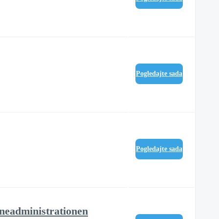
Pogledajte sada
Pogledajte sada
öneadministrationen