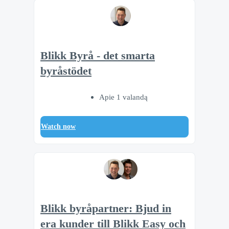
Blikk Byrå - det smarta
byråstödet
Apie 1 valandą
Watch now
Blikk byråpartner: Bjud in
era kunder till Blikk Easy och