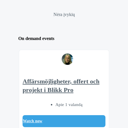
Nėra įvykių
On demand events
Affärsmöjligheter, offert och
projekt i Blikk Pro
Apie 1 valandą
Watch now