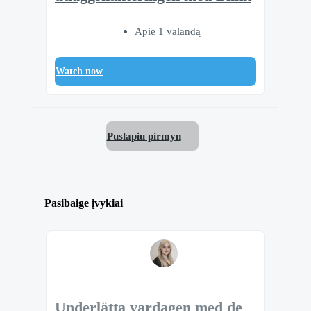
Apie 1 valandą
Watch now
Puslapiu pirmyn
Pasibaige įvykiai
Underlätta vardagen med de