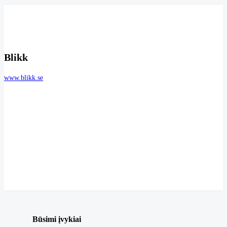
Blikk
www.blikk.se
Būsimi įvykiai