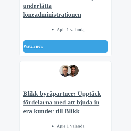
underlätta
löneadministrationen
Apie 1 valandą
Watch now
Blikk byråpartner: Upptäck
fördelarna med att bjuda in
era kunder till Blikk
Apie 1 valandą