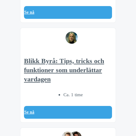
Se nå
Blikk Byrå: Tips, tricks och
funktioner som underlättar
vardagen
Ca. 1 time
Se nå