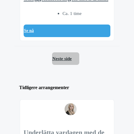
Ca. 1 time
Se nå
Neste side
Tidligere arrangementer
Underlätta vardagen med de