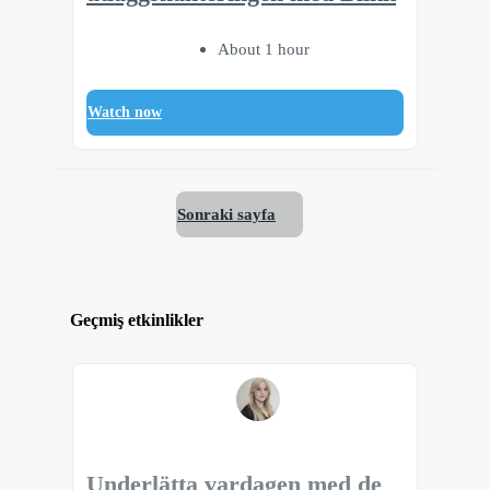
About 1 hour
Watch now
Sonraki sayfa
Geçmiş etkinlikler
Underlätta vardagen med de