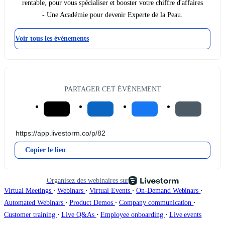
rentable, pour vous spécialiser et booster votre chiffre d'affaires
- Une Académie pour devenir Experte de la Peau.
Voir tous les événements
PARTAGER CET ÉVÉNEMENT
Copier le lien
Organisez des webinaires sur
∙
∙
∙
∙
Virtual Meetings
Webinars
Virtual Events
On-Demand Webinars
∙
∙
∙
Automated Webinars
Product Demos
Company communication
∙
∙
∙
Customer training
Live Q&As
Employee onboarding
Live events