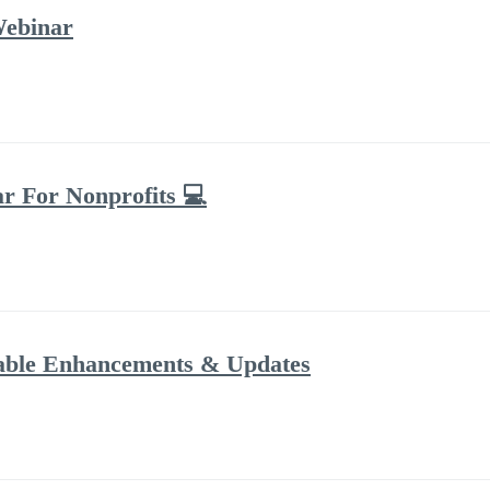
Webinar
ar For Nonprofits 💻
dable Enhancements & Updates