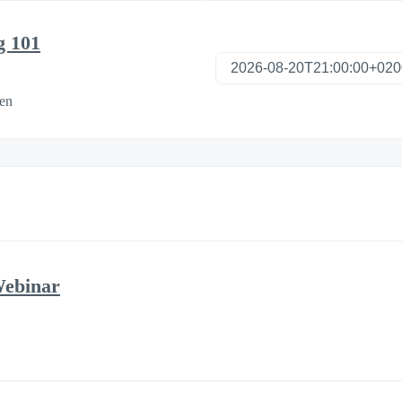
g 101
en
Webinar