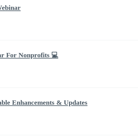
Webinar
ar For Nonprofits 💻
dable Enhancements & Updates