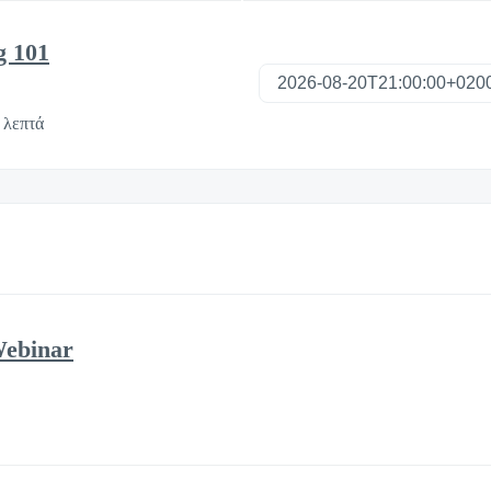
g 101
 λεπτά
Webinar