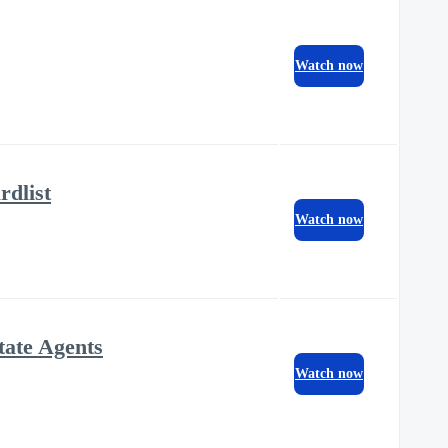
Watch now
dlist
Watch now
tate Agents
Watch now