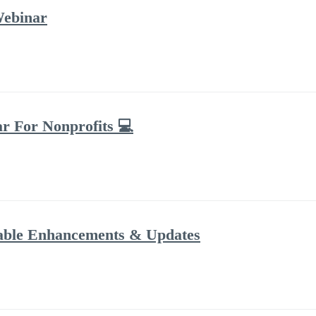
Webinar
ar For Nonprofits 💻
dable Enhancements & Updates