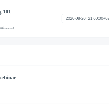
g 101
minuuttia
Webinar