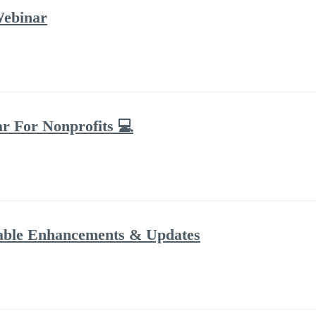
Webinar
ar For Nonprofits 💻
dable Enhancements & Updates