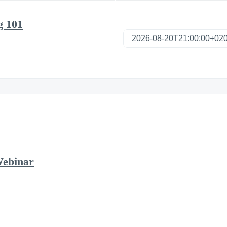
g 101
Webinar