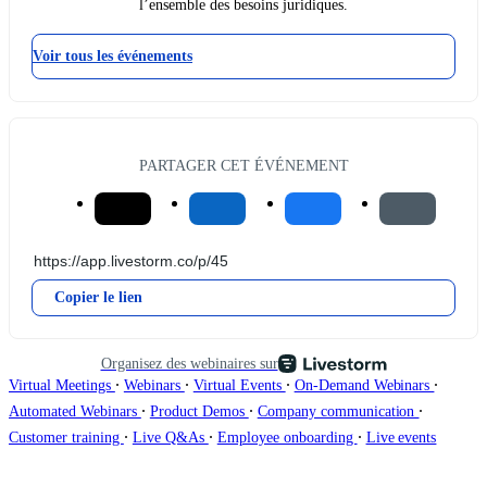
l’ensemble des besoins juridiques.
Voir tous les événements
PARTAGER CET ÉVÉNEMENT
Copier le lien
Organisez des webinaires sur
∙
∙
∙
∙
Virtual Meetings
Webinars
Virtual Events
On-Demand Webinars
∙
∙
∙
Automated Webinars
Product Demos
Company communication
∙
∙
∙
Customer training
Live Q&As
Employee onboarding
Live events