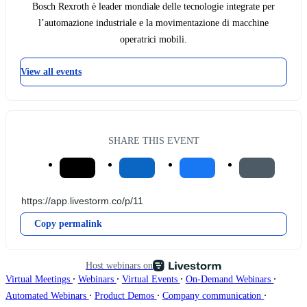
Bosch Rexroth è leader mondiale delle tecnologie integrate per
l’automazione industriale e la movimentazione di macchine
operatrici mobili.
View all events
SHARE THIS EVENT
Copy permalink
Host webinars on
∙
∙
∙
∙
Virtual Meetings
Webinars
Virtual Events
On-Demand Webinars
∙
∙
∙
Automated Webinars
Product Demos
Company communication