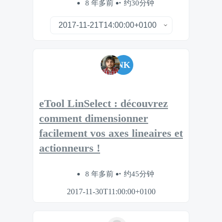
8 年多前
约30分钟
NK
eTool LinSelect : découvrez
comment dimensionner
facilement vos axes lineaires et
actionneurs !
8 年多前
约45分钟
2017-11-30T11:00:00+0100