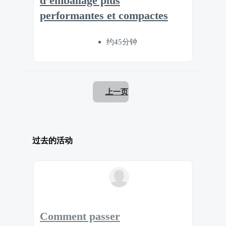
d’emballage plus
performantes et compactes
约45分钟
上一页
过去的活动
Comment passer