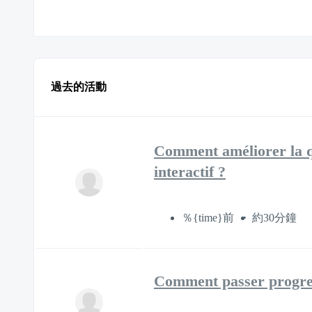
過去的活動
Comment améliorer la qua
interactif ?
％{time}前
約30分鐘
Comment passer progres