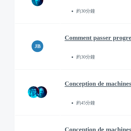
約30分鐘
Comment passer progres
JB
約30分鐘
Conception de machines 
約45分鐘
Conception de machines