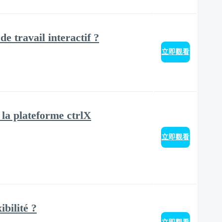
e travail interactif ?
立即觀看
la plateforme ctrlX
立即觀看
bilité ?