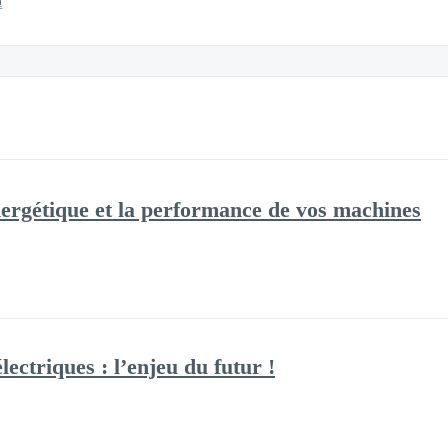
鐘
énergétique et la performance de vos machines
lectriques : l’enjeu du futur !