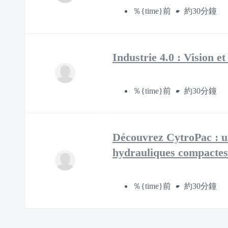
％{time}前
約30分鐘
Industrie 4.0 : Vision e
％{time}前
約30分鐘
Découvrez CytroPac : un
hydrauliques compactes
％{time}前
約30分鐘