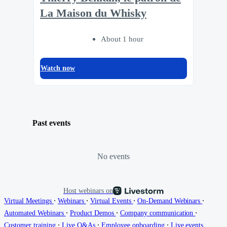
La Maison du Whisky
About 1 hour
Watch now
Past events
No events
Host webinars on
∙
∙
∙
∙
Virtual Meetings
Webinars
Virtual Events
On-Demand Webinars
∙
∙
∙
Automated Webinars
Product Demos
Company communication
∙
∙
∙
Customer training
Live Q&As
Employee onboarding
Live events