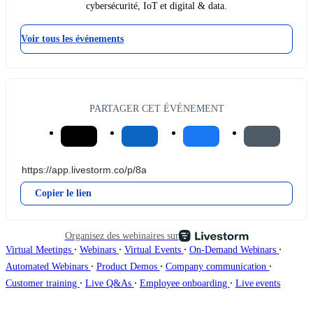
cybersécurité, IoT et digital & data.
Voir tous les événements
PARTAGER CET ÉVÉNEMENT
Copier le lien
Organisez des webinaires sur
∙
∙
∙
∙
Virtual Meetings
Webinars
Virtual Events
On-Demand Webinars
∙
∙
∙
Automated Webinars
Product Demos
Company communication
∙
∙
∙
Customer training
Live Q&As
Employee onboarding
Live events