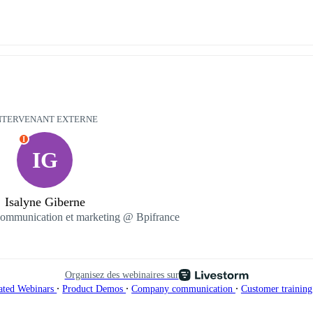
NTERVENANT EXTERNE
I
IG
Isalyne Giberne
communication et marketing @ Bpifrance
Organisez des webinaires sur
∙
∙
∙
ated Webinars
Product Demos
Company communication
Customer trainin