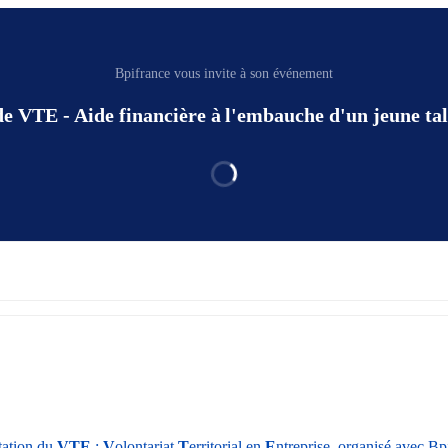
Bpifrance vous invite à son événement
e VTE - Aide financière à l'embauche d'un jeune ta
ation du 
VTE 
: 
V
olontariat 
T
erritorial en 
E
ntreprise, organisé avec Bpi