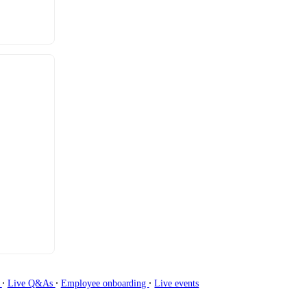
∙
∙
∙
g
Live Q&As
Employee onboarding
Live events