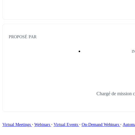
PROPOSÉ PAR
I
Chargé de mission 
∙
∙
∙
∙
Virtual Meetings
Webinars
Virtual Events
On-Demand Webinars
Autom