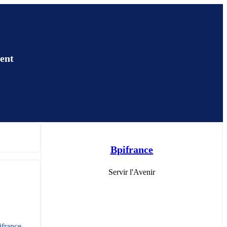
lent
Bpifrance
Servir l'Avenir
france 