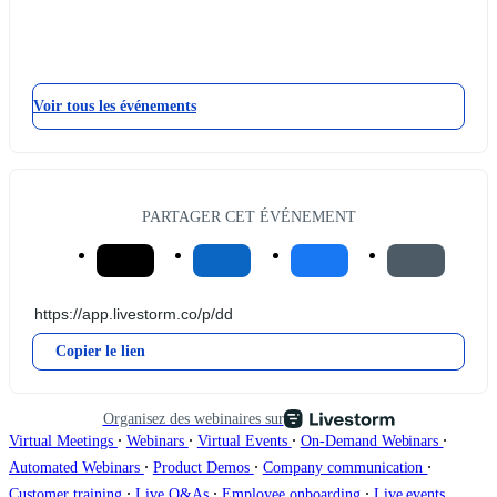
Voir tous les événements
PARTAGER CET ÉVÉNEMENT
Copier le lien
Organisez des webinaires sur
∙
∙
∙
∙
Virtual Meetings
Webinars
Virtual Events
On-Demand Webinars
∙
∙
∙
Automated Webinars
Product Demos
Company communication
∙
∙
∙
Customer training
Live Q&As
Employee onboarding
Live events