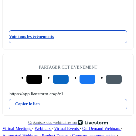
Voir tous les événements
PARTAGER CET ÉVÉNEMENT
Copier le lien
Organisez des webinaires sur
∙
∙
∙
∙
Virtual Meetings
Webinars
Virtual Events
On-Demand Webinars
∙
∙
∙
Automated Webinars
Product Demos
Company communication