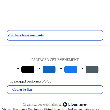
Voir tous les événements
PARTAGER CET ÉVÉNEMENT
Copier le lien
Organisez des webinaires sur
∙
∙
∙
∙
Virtual Meetings
Webinars
Virtual Events
On-Demand Webinars