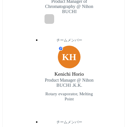
Product Manager of
Chromatography @ Nihon
BUCHI
チームメンバー
チ
KH
Kenichi Horio
Product Manager @ Nihon
BUCHI .K.K.
Rotary evaporator, Melting
Point
チームメンバー