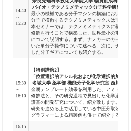
 奈良先端科学技術大学院大学 物質創成科学領域
 バイオ・テクノミメティック分子科学研究室 西
14:40
最小の機械である分子マシンの構築において、
～
分子で模倣するテクノミメティックスは非常に
15:20
本セミナーでは、テクノミメティクスに基づき
修飾を行うことで構築した、世界最小の車であ
について説明する。まず、ナノカーのカーデザイ
いた単分子操作について述べる。次に、ナノカ
した分子ギアについても紹介する。
【特別講演2】
「位置選択的アシル化および化学選択的加水分
15:30
 名城大学 薬学部 機能分子化学研究室 西川泰弘
～
金属テンプレート効果を利用した、アミド含有
16:10
修飾法と、その研究過程で見出した化学選択的
護基の開発研究について、紹介致します。 
研究を進める上で活用している中圧分取装置を
グラフィーによる精製例も併せて紹介する予定
16:15