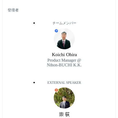
登壇者
チームメンバー
チ
Koichi Ohira
Product Manager @
Nihon-BUCHI K.K.
EXTERNAL SPEAKER
E
崇 荻