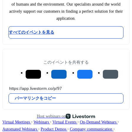
of humans and the environment. Our specialists around the world
actively support our customers in finding a perfect solution for their
application.
すべてのイベントを見る
このイベントを共有する
パーマリンクをコピー
Host webinars on
∙
∙
∙
∙
Virtual Meetings
Webinars
Virtual Events
On-Demand Webinars
∙
∙
∙
Automated Webinars
Product Demos
Company communication