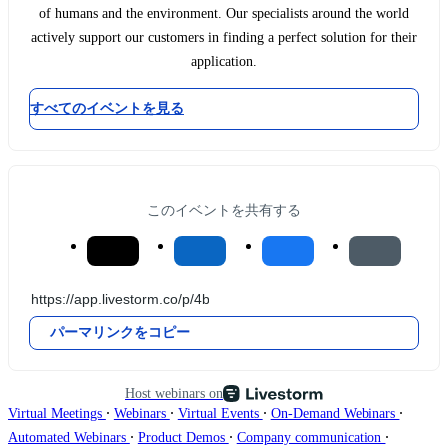
of humans and the environment. Our specialists around the world
actively support our customers in finding a perfect solution for their
application.
すべてのイベントを見る
このイベントを共有する
パーマリンクをコピー
Host webinars on
∙
∙
∙
∙
Virtual Meetings
Webinars
Virtual Events
On-Demand Webinars
∙
∙
∙
Automated Webinars
Product Demos
Company communication