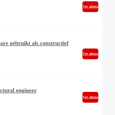
Ver ahora
re gebruikt als constructief
Ver ahora
ctural engineer
Ver ahora