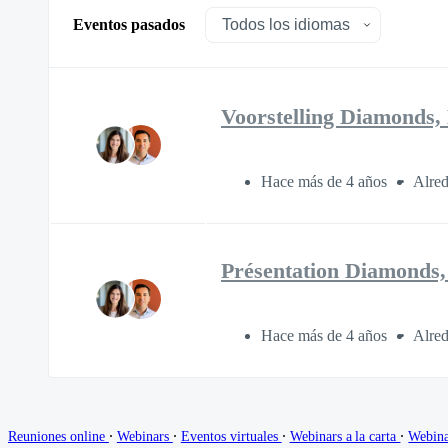
Eventos pasados
Voorstelling Diamonds
Hace más de 4 años
Alred
Présentation Diamonds
Hace más de 4 años
Alred
∙
∙
∙
∙
Reuniones online
Webinars
Eventos virtuales
Webinars a la carta
Webina