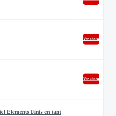
Ver ahora
Ver ahora
iel Elements Finis en tant