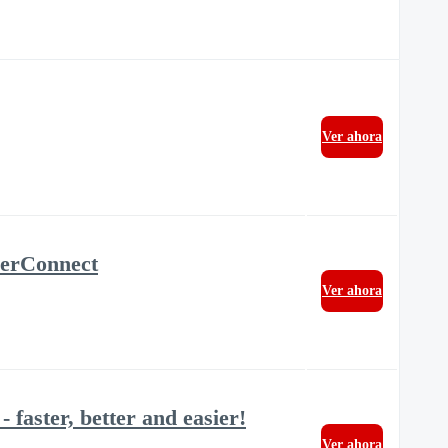
Ver ahora
owerConnect
Ver ahora
faster, better and easier!
Ver ahora