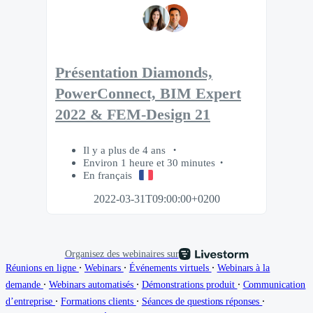
Présentation Diamonds,
PowerConnect, BIM Expert
2022 & FEM-Design 21
Il y a plus de 4 ans
Environ 1 heure et 30 minutes
En français
2022-03-31T09:00:00+0200
Organisez des webinaires sur
∙
∙
∙
Réunions en ligne
Webinars
Événements virtuels
Webinars à la
∙
∙
∙
demande
Webinars automatisés
Démonstrations produit
Communication
∙
∙
∙
d’entreprise
Formations clients
Séances de questions réponses