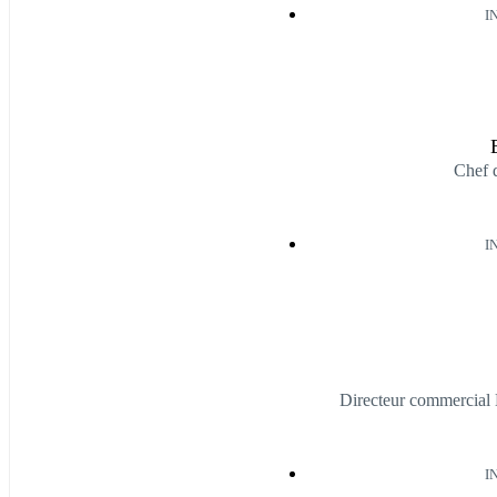
I
Chef 
I
Directeur commercial 
I