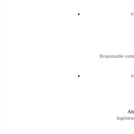
I
Responsable comm
I
Ab
Ingénieur