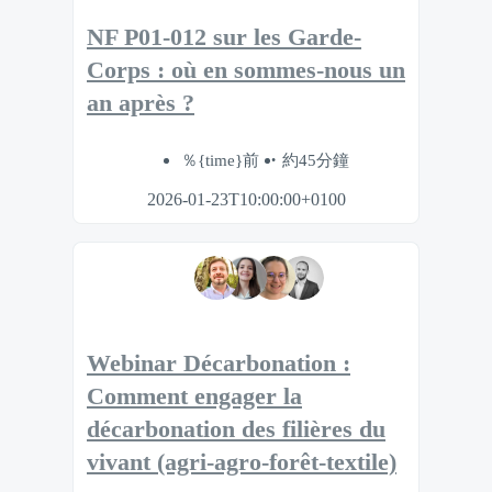
NF P01-012 sur les Garde-
Corps : où en sommes-nous un
an après ?
％{time}前
約45分鐘
2026-01-23T10:00:00+0100
Webinar Décarbonation :
Comment engager la
décarbonation des filières du
vivant (agri-agro-forêt-textile)