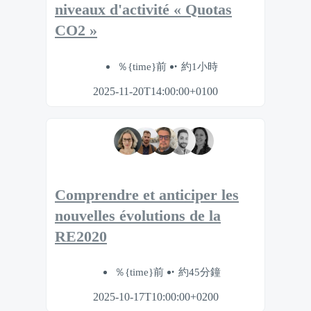
niveaux d'activité « Quotas
CO2 »
％{time}前
約1小時
2025-11-20T14:00:00+0100
Comprendre et anticiper les
nouvelles évolutions de la
RE2020
％{time}前
約45分鐘
2025-10-17T10:00:00+0200