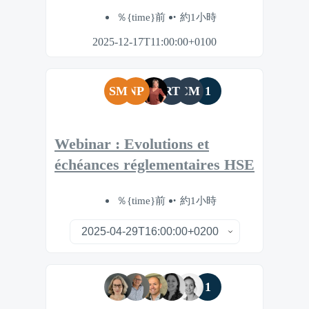
％{time}前
約1小時
2025-12-17T11:00:00+0100
SM
NP
RT
CM
1
Webinar : Evolutions et
échéances réglementaires HSE
％{time}前
約1小時
1