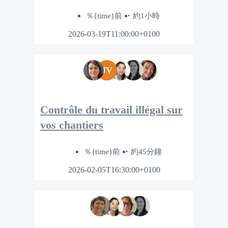
％{time}前
約1小時
2026-03-19T11:00:00+0100
JV
Contrôle du travail illégal sur
vos chantiers
％{time}前
約45分鐘
2026-02-05T16:30:00+0100