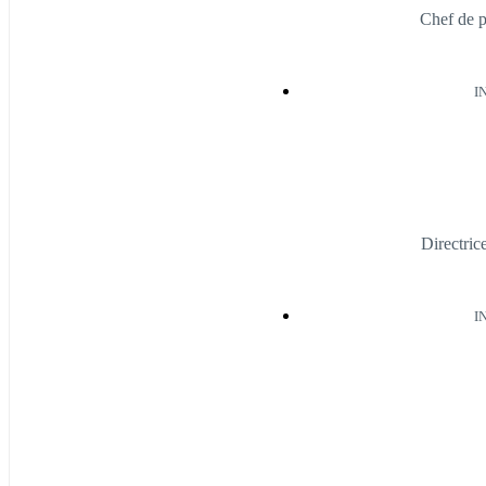
Chef de p
I
Directric
I