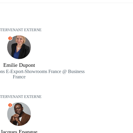
NTERVENANT EXTERNE
I
Emilie Dupont
tions E-Export-Showrooms France @ Business
France
NTERVENANT EXTERNE
I
Jacques Epangue