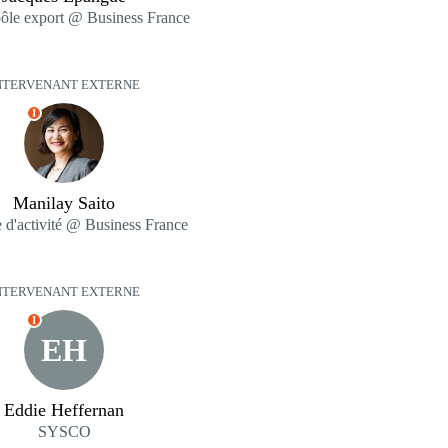
ôle export @ Business France
NTERVENANT EXTERNE
I
Manilay Saito
e d'activité @ Business France
NTERVENANT EXTERNE
I
EH
Eddie Heffernan
SYSCO