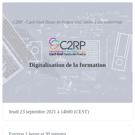
C2RP - Carif-Oref Hauts-de-France vous invite à son événement
Digitalisation de la formation
Jeudi 23 septembre 2021 à 14h00 (CEST)
Environ 1 heure et 30 minutes