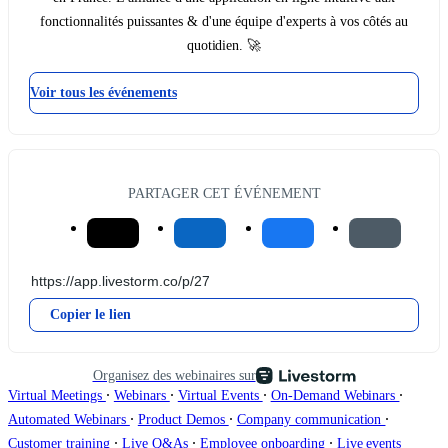
fonctionnalités puissantes & d'une équipe d'experts à vos côtés au
quotidien. 🚀
Voir tous les événements
PARTAGER CET ÉVÉNEMENT
Copier le lien
Organisez des webinaires sur
∙
∙
∙
∙
Virtual Meetings
Webinars
Virtual Events
On-Demand Webinars
∙
∙
∙
Automated Webinars
Product Demos
Company communication
∙
∙
∙
Customer training
Live Q&As
Employee onboarding
Live events