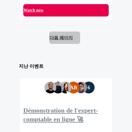
Watch now
다음 페이지
지난 이벤트
AB
6
Démonstration de l'expert-
comptable en ligne 🚀