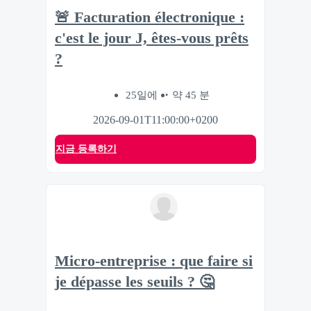
🚨 Facturation électronique :
c'est le jour J, êtes-vous prêts
?
25일에
약 45 분
2026-09-01T11:00:00+0200
지금 등록하기
Micro-entreprise : que faire si
je dépasse les seuils ? 🤔