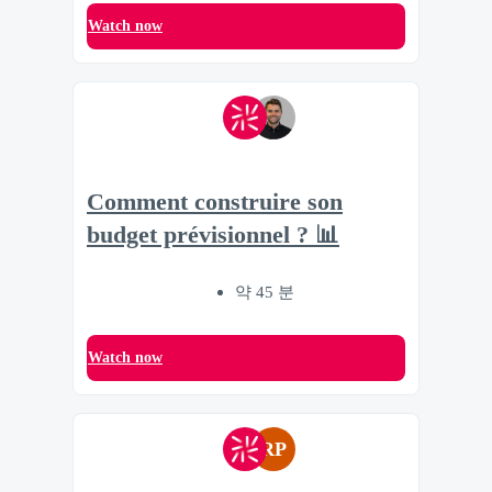
Watch now
Comment construire son
budget prévisionnel ? 📊
약 45 분
Watch now
RP