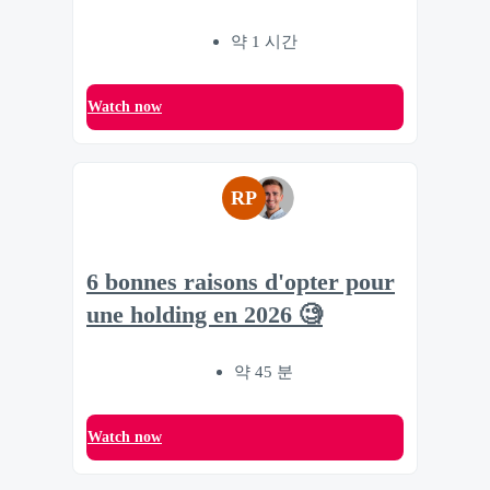
약 1 시간
Watch now
RP
6 bonnes raisons d'opter pour
une holding en 2026 🧐
약 45 분
Watch now