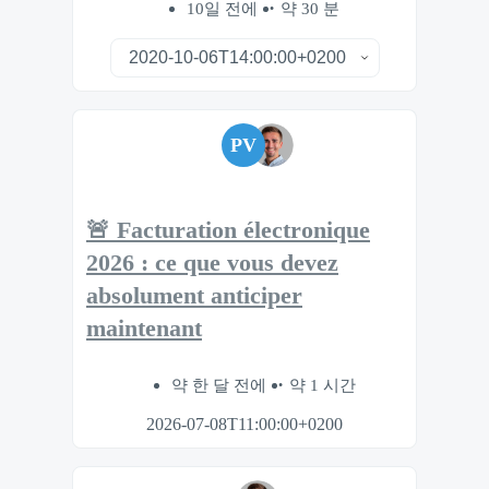
10일 전에
약 30 분
PV
🚨 Facturation électronique
2026 : ce que vous devez
absolument anticiper
maintenant
약 한 달 전에
약 1 시간
2026-07-08T11:00:00+0200