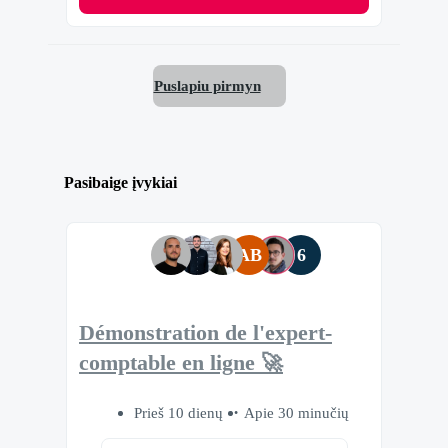
Puslapiu pirmyn
Pasibaige įvykiai
AB
6
Démonstration de l'expert-
comptable en ligne 🚀
Prieš 10 dienų
Apie 30 minučių