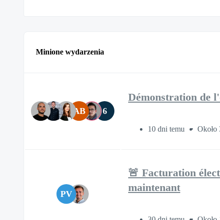
Minione wydarzenia
Démonstration de l'
AB
6
10 dni temu
Około 
🚨 Facturation élec
maintenant
PV
30 dni temu
Około 