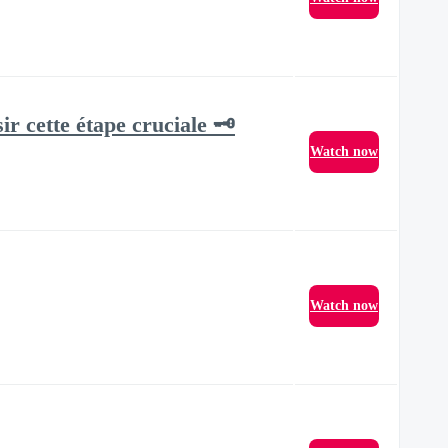
r cette étape cruciale 🗝
Watch now
Watch now