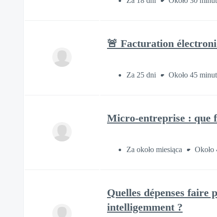
Za 18 dni
Około 30 minut
🚨 Facturation électroniq
Za 25 dni
Około 45 minut
Micro-entreprise : que fa
Za około miesiąca
Około 
Quelles dépenses faire 
intelligemment ?