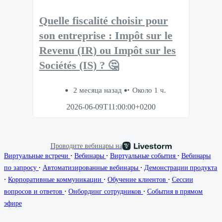
Quelle fiscalité choisir pour
son entreprise : Impôt sur le
Revenu (IR) ou Impôt sur les
Sociétés (IS) ? 🤔
2 месяца назад
Около 1 ч.
2026-06-09T11:00:00+0200
Проводите вебинары на
∙
∙
∙
Виртуальные встречи
Вебинары
Виртуальные события
Вебинары
∙
∙
по запросу
Автоматизированные вебинары
Демонстрации продукта
∙
∙
∙
Корпоративные коммуникации
Обучение клиентов
Сессии
∙
∙
вопросов и ответов
Онбординг сотрудников
События в прямом
эфире