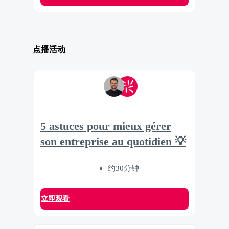
点播活动
5 astuces pour mieux gérer
son entreprise au quotidien 💡
约30分钟
立即观看