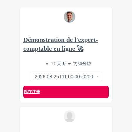
Démonstration de l'expert-
comptable en ligne 🚀
17 天 后
约30分钟
现在注册