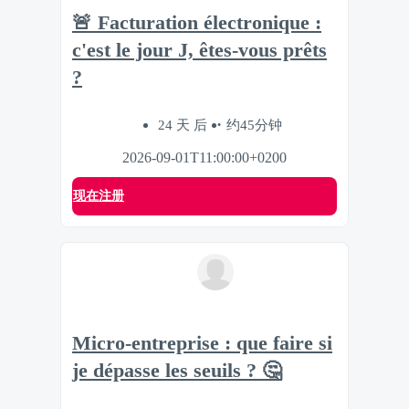
🚨 Facturation électronique :
c'est le jour J, êtes-vous prêts
?
24 天 后
约45分钟
2026-09-01T11:00:00+0200
现在注册
Micro-entreprise : que faire si
je dépasse les seuils ? 🤔